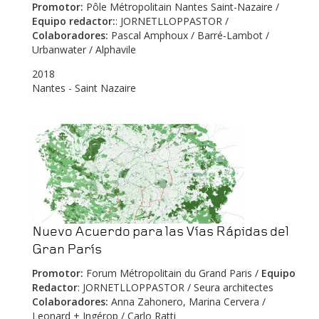
Promotor:
Pôle Métropolitain Nantes Saint-Nazaire /
Equipo redactor:
: JORNETLLOPPASTOR /
Colaboradores:
Pascal Amphoux / Barré-Lambot /
Urbanwater / Alphavile
2018
Nantes - Saint Nazaire
Nuevo Acuerdo para las Vías Rápidas del
Gran París
Promotor
:
Forum Métropolitain du Grand Paris /
Equipo
Redactor
: JORNETLLOPPASTOR / Seura architectes
Colaboradores:
Anna Zahonero, Marina Cervera /
Leonard + Ingérop / Carlo Ratti