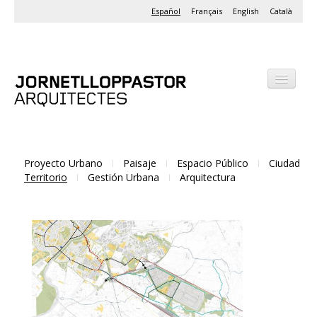
Español
Français
English
Català
Despacho
Proyectos
Actividades
Proyecto Urbano
Paisaje
Espacio Público
Ciudad
Territorio
Gestión Urbana
Arquitectura