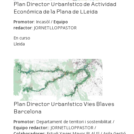
Plan Director Urbanístico de Actividad
Económica de la Plana de LLeida
Promotor
: Incasòl /
Equipo
redactor
: JORNETLLOPPASTOR
En curso
Lleida
Plan Director Urbanístico Vies Blaves
Barcelona
Promotor:
Departament de territori i sostenibilitat /
Equipo redactor:
: JORNETLLOPPASTOR /
Colaboradores:
Estudi Xavier Mayor Et Al Sl / Arda Gestió