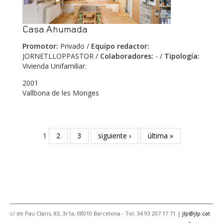
Casa Ahumada
Promotor:
Privado /
Equipo redactor:
JORNETLLOPPASTOR /
Colaboradores:
- /
Tipología:
Vivienda Unifamiliar.
2001
Vallbona de les Monges
Páginas
1
2
3
siguiente ›
última »
c/ de Pau Claris, 83, 3r1a, 08010 Barcelona - Tel. 34 93 207 17 71 |
jlp@jlp.cat