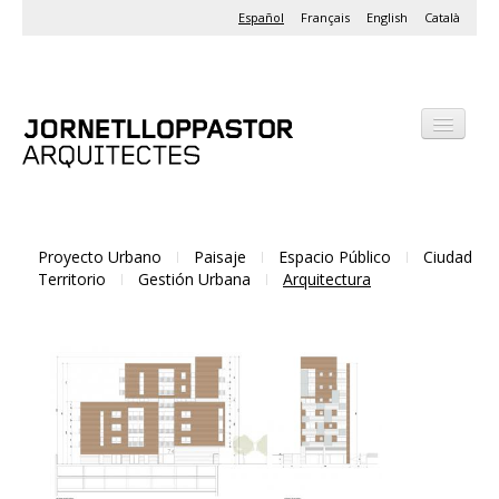
Español
Français
English
Català
Despacho
Proyectos
Actividades
Proyecto Urbano
Paisaje
Espacio Público
Ciudad
Territorio
Gestión Urbana
Arquitectura