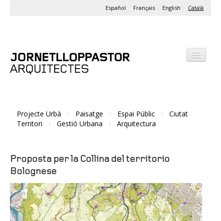
Español
Français
English
Català
Despatx
Projectes
Projecte Urbà
Paisatge
Espai Públic
Ciutat
Activitats
Territori
Gestió Urbana
Arquitectura
Proposta per la Collina del territorio
Bolognese