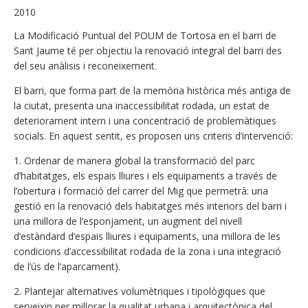
2010
La Modificació Puntual del POUM de Tortosa en el barri de
Sant Jaume té per objectiu la renovació integral del barri des
del seu anàlisis i reconeixement.
El barri, que forma part de la memòria històrica més antiga de
la ciutat, presenta una inaccessibilitat rodada, un estat de
deteriorament intern i una concentració de problemàtiques
socials. En aquest sentit, es proposen uns criteris d’intervenció:
1. Ordenar de manera global la transformació del parc
d’habitatges, els espais lliures i els equipaments a través de
l’obertura i formació del carrer del Mig que permetrà: una
gestió en la renovació dels habitatges més interiors del barri i
una millora de l’esponjament, un augment del nivell
d’estàndard d’espais lliures i equipaments, una millora de les
condicions d’accessibilitat rodada de la zona i una integració
de l’ús de l’aparcament).
2. Plantejar alternatives volumètriques i tipològiques que
serveixin per millorar la qualitat urbana i arquitectònica del