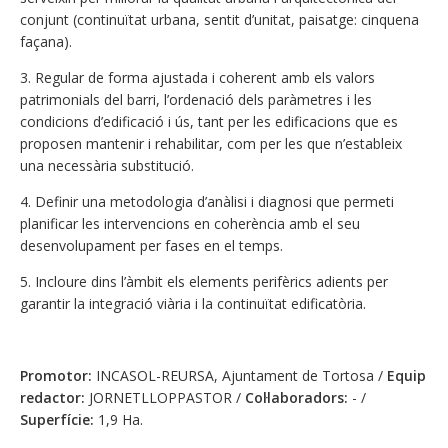
conjunt (continuïtat urbana, sentit d’unitat, paisatge: cinquena
façana).
3. Regular de forma ajustada i coherent amb els valors
patrimonials del barri, l’ordenació dels paràmetres i les
condicions d’edificació i ús, tant per les edificacions que es
proposen mantenir i rehabilitar, com per les que n’estableix
una necessària substitució.
4. Definir una metodologia d’anàlisi i diagnosi que permeti
planificar les intervencions en coherència amb el seu
desenvolupament per fases en el temps.
5. Incloure dins l’àmbit els elements perifèrics adients per
garantir la integració viària i la continuïtat edificatòria.
Promotor:
INCASOL-REURSA, Ajuntament de Tortosa /
Equip
redactor:
JORNETLLOPPASTOR /
Col·laboradors:
- /
Superfície:
1,9 Ha.